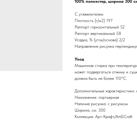
100% полиэстер, ширина 300 с
С утяжелителем
Плотность (г/м2) 197
Раппорт горизонтальный 52
Раппорт вертикальный 58
Усадка, % (уток/основа) 2/2
Направление рисунка перпендику
Уход
Машинная стирка при температур
может подвергаться отжиму и суш
должна быть не более 110°С.
Дополнительные характеристики: 
Назначение: портьерная
Наличие рисунка: с рисунком
Ширина, см: 300
Коллекция: Арт-Крафт/Art&Craft