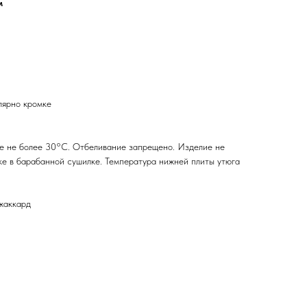
м
лярно кромке
е не более 30°С. Отбеливание запрещено. Изделие не
ке в барабанной сушилке. Температура нижней плиты утюга
жаккард