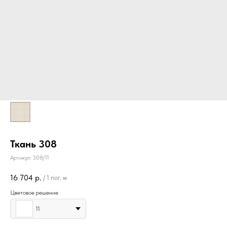
Ткань 308
Артикул:
308/11
16 704
р.
/
1 пог. м
Цветовое решение
11