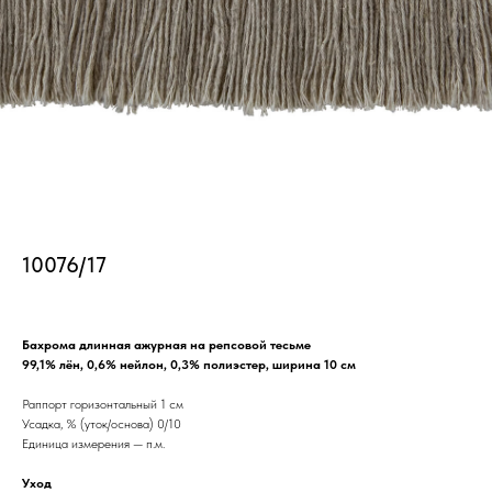
10076/17
Бахрома длинная ажурная на репсовой тесьме
99,1% лён, 0,6% нейлон, 0,3% полиэстер, ширина 10 см
Раппорт горизонтальный 1 см
Усадка, % (уток/основа) 0/10
Единица измерения — п.м.
Уход