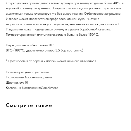
Стирка должна производиться только вручную при температуре не более 40°С в
короткий промежуток времени. Во время стирки изделие должно стираться или
выжиматься только слегка вручную без выкручивания. Отбеливание запрещено.
Изделие может подвергаться профессиональной сухой чистке в
тетрахлорэтилене и во всех растворителях, внесенных в список для символа F.
Изделие не может подвергаться отжиму и сушке в барабанной сушилке.
Температура нижней плиты утюга должна быть не более 150°С.
Перед пошивом обязательна ВТО!
ВТО (180°С, удар влажного пара 3,5 бар постоянно)
* Цвет изделия от партии к партии может немного отличаться
Наличие рисунка: с рисунком
Назначение: басонные изделия
Ширина, см: 10
Коллекция: Комплимент/Compliment
Смотрите также